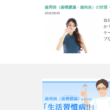
歯周病（歯槽膿漏・歯肉炎）の対策
2018.09.05
自
か
ケ
ブ