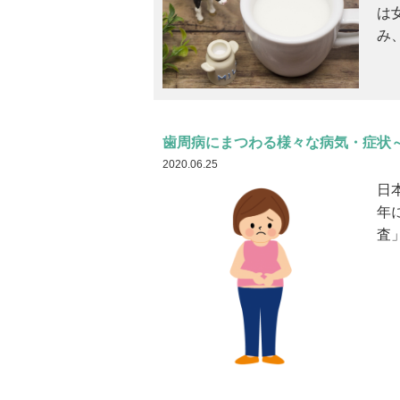
は
み
歯周病にまつわる様々な病気・症状
2020.06.25
日
年
査