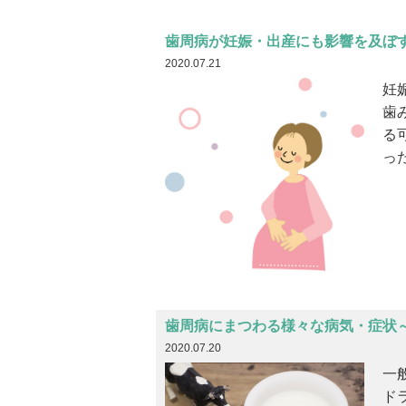
歯周病が妊娠・出産にも影響を及ぼ
2020.07.21
妊
歯
る
っ
歯周病にまつわる様々な病気・症状
2020.07.20
一
ド