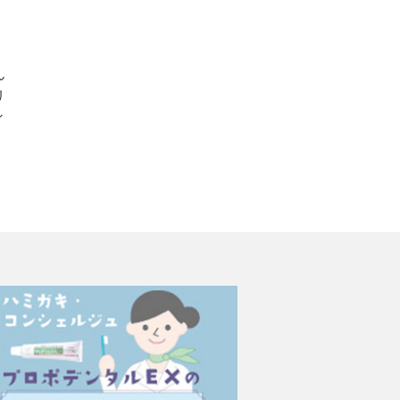
ん
リ
ィ