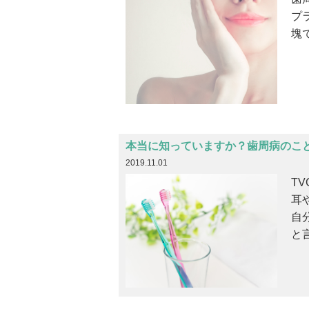
プ
塊
本当に知っていますか？歯周病のこ
2019.11.01
T
耳
自
と