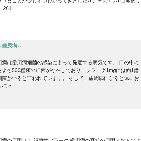
りうることが少しずつわかってきましたが、その1つが心臓病で
 201
～糖尿病～
周病は歯周病細菌の感染によって発症する病気です。 口の中に
およそ500種類の細菌が存在しており、プラーク1mgには約1億
細菌がいると言われています。 そして、歯周病になると体にお
る様々
周病の原因 １）細菌性プラーク 歯周病の直接の原因となるのは