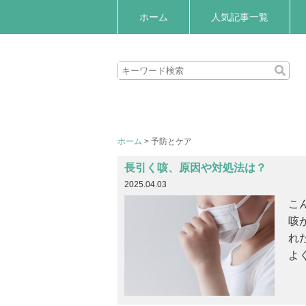
ホーム
人気記事一覧
ホーム
>
予防とケア
長引く咳、原因や対処法は？
2025.04.03
こ
咳
れ
よ