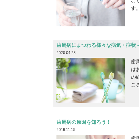
な
す。
歯周病にまつわる様々な病気・症状
2020.04.28
歯
は
の
こ
歯周病の原因を知ろう！
2019.11.15
歯