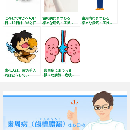
ご存じですか？6月4
歯周病にまつわる
歯周病にまつわる
日～10日は『歯と口
様々な病気・症状～
様々な病気・症状～
の健康週間』です！
肺炎～
肥満～
古代人は、歯の手入
歯周病にまつわる
れはどうしてい
様々な病気・症状～
た？！
腎臓病～