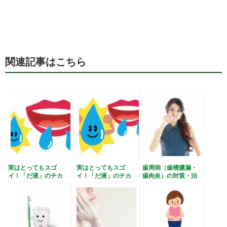
関連記事はこちら
実はとってもスゴ
実はとってもスゴ
歯周病（歯槽膿漏・
イ！「だ液」のチカ
イ！「だ液」のチカ
歯肉炎）の対策・治
ラ -その１- お口
ラ -その２- 全身
療！ プロポリスの驚
の中の健康を守る！
の健康を守る！
きの効果とは？